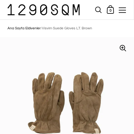
Alışveriş Sepeti
0
İçeriğe geç
Ana Sayfa
/
Eldivenler
/
Visvim Suede Gloves L.T. Brown