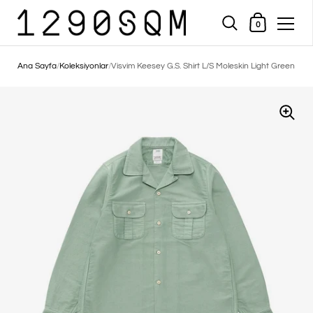
Alışveriş Sepeti
0
İçeriğe geç
Ana Sayfa
/
Koleksiyonlar
/
Visvim Keesey G.S. Shirt L/S Moleskin Light Green