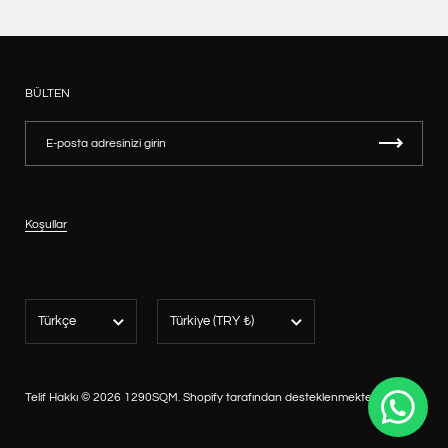
BÜLTEN
Koşullar
Dil
Ülke/bölge
Türkçe
Türkiye
(TRY ₺)
Telif Hakkı © 2026
1290SQM
.
Shopify tarafından desteklenmektedir