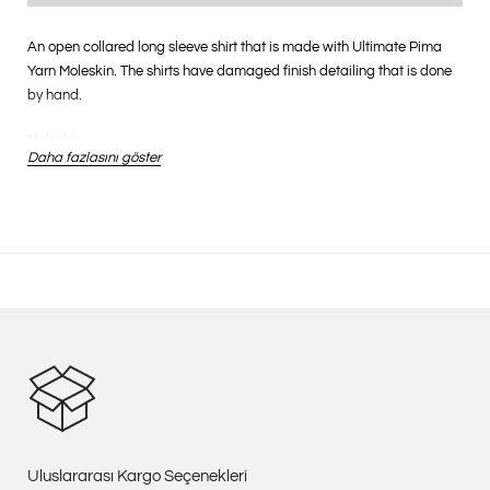
An open collared long sleeve shirt that is made with Ultimate Pima
Yarn Moleskin. The shirts have damaged finish detailing that is done
by hand.
Moleskin
Daha fazlasını göster
A satin weave material that utilizes 100% Ultimate Pima Yarn for both
the warp and weft. This material has a dry, tough feel, but remains
soft to the touch because of its high-density woven nature.
0124105011020
Uluslararası Kargo Seçenekleri